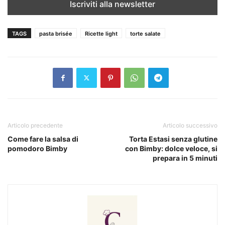
TAGS
pasta brisée
Ricette light
torte salate
Articolo precedente
Articolo successivo
Come fare la salsa di
Torta Estasi senza glutine
pomodoro Bimby
con Bimby: dolce veloce, si
prepara in 5 minuti