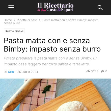
Home
Ricette di base
Pasta matta con e senza Bimby: impasto
senza burro
Ricette di base
Pasta matta con e senza
Bimby: impasto senza burro
Potete preparare la pasta matta con e senza Bimby: un
impasto base leggero per torte salate e tartellette.
5244
0
Di
Cris
-
25 Luglio 2024