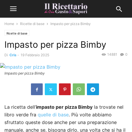
Home
Ricette di base
Impasto per pizza Bimby
Ricette di base
Impasto per pizza Bimby
14881
0
Di
Cris
-
19 Febbraio 2025
Impasto per pizza Bimby
La ricetta dell’
impasto per pizza Bimby
la trovate nel
libro verde fra
quelle di base
. Più volte abbiamo
sfruttato queste dose anche per una preparazione
manuale, anche se, bisogna dirlo, una volta che si ha il