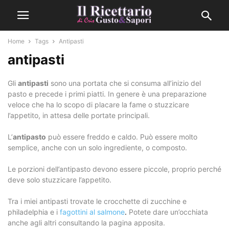
Home
Tags
Antipasti
antipasti
Gli
antipasti
sono una portata che si consuma all’inizio del
pasto e precede i primi piatti. In genere è una preparazione
veloce che ha lo scopo di placare la fame o stuzzicare
l’appetito, in attesa delle portate principali.
L’
antipasto
può essere freddo e caldo. Può essere molto
semplice, anche con un solo ingrediente, o composto.
Le porzioni dell’antipasto devono essere piccole, proprio perché
deve solo stuzzicare l’appetito.
Tra i miei antipasti trovate le crocchette di zucchine e
philadelphia e i
fagottini al salmone
.
Potete dare un’occhiata
anche agli altri consultando la pagina apposita.