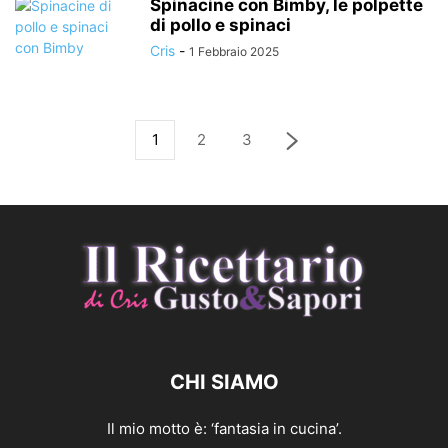
Spinacine con Bimby, le polpette
di pollo e spinaci
Cris
-
1 Febbraio 2025
1
2
3
CHI SIAMO
Il mio motto è: ‘fantasia in cucina’.