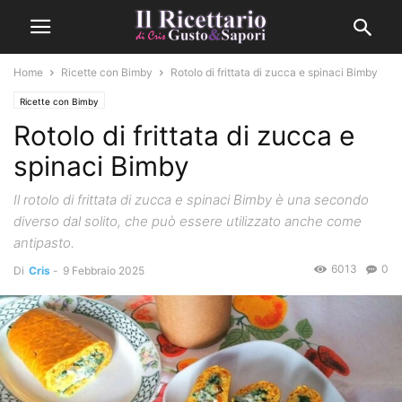
Home
Ricette con Bimby
Rotolo di frittata di zucca e spinaci Bimby
Ricette con Bimby
Rotolo di frittata di zucca e
spinaci Bimby
Il rotolo di frittata di zucca e spinaci Bimby è una secondo
diverso dal solito, che può essere utilizzato anche come
antipasto.
6013
0
Di
Cris
-
9 Febbraio 2025