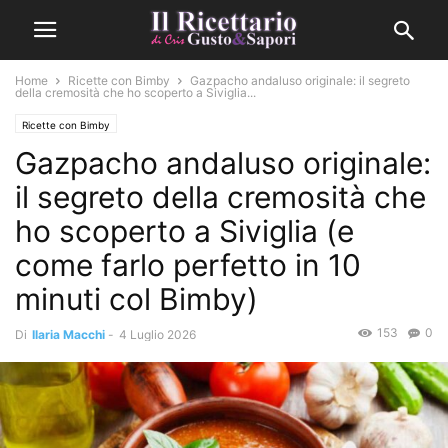
Home
Ricette con Bimby
Gazpacho andaluso originale: il segreto
della cremosità che ho scoperto a Siviglia...
Ricette con Bimby
Gazpacho andaluso originale:
il segreto della cremosità che
ho scoperto a Siviglia (e
come farlo perfetto in 10
minuti col Bimby)
153
0
Di
Ilaria Macchi
-
4 Luglio 2026