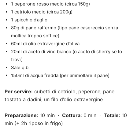
1 peperone rosso medio (circa 150g)
1 cetriolo medio (circa 200g)
1 spicchio d’aglio
80g di pane raffermo (tipo pane casereccio senza
mollica troppo soffice)
60ml di olio extravergine d’oliva
20ml di aceto di vino bianco (o aceto di sherry se lo
trovi)
Sale q.b.
150ml di acqua fredda (per ammollare il pane)
Per servire:
cubetti di cetriolo, peperone, pane
tostato a dadini, un filo d’olio extravergine
Preparazione:
10 min ·
Cottura:
0 min ·
Totale:
10
min (+ 2h riposo in frigo)