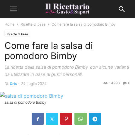
Home
Ricette di base
Come fare la salsa di pomodoro Bimby
Ricette di base
Come fare la salsa di
pomodoro Bimby
La ricetta della salsa di pomodoro Bimby, con alcune varianti
da utilizzare in base ai gusti personali.
14290
0
Di
Cris
-
24 Luglio 2024
salsa di pomodoro Bimby