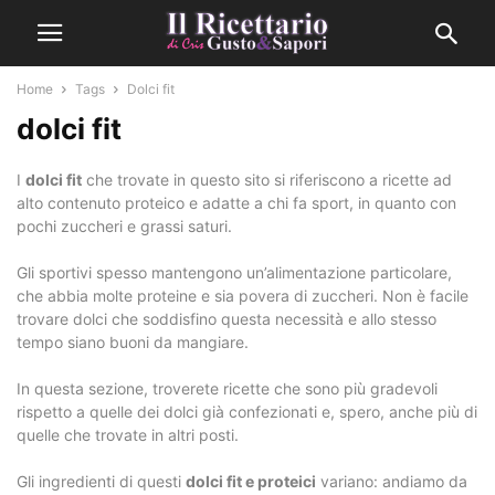
Home
Tags
Dolci fit
dolci fit
I
dolci fit
che trovate in questo sito si riferiscono a ricette ad
alto contenuto proteico e adatte a chi fa sport, in quanto con
pochi zuccheri e grassi saturi.
Gli sportivi spesso mantengono un’alimentazione particolare,
che abbia molte proteine e sia povera di zuccheri. Non è facile
trovare dolci che soddisfino questa necessità e allo stesso
tempo siano buoni da mangiare.
In questa sezione, troverete ricette che sono più gradevoli
rispetto a quelle dei dolci già confezionati e, spero, anche più di
quelle che trovate in altri posti.
Gli ingredienti di questi
dolci fit e proteici
variano: andiamo da