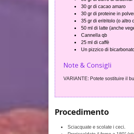
30 gr di cacao amaro
30 gr di proteine in polve
35 gr di eritritolo (o altro 
50 ml di latte (anche veg
Cannella qb
25 ml di caffè
Un pizzico di bicarbonat
Note & Consigli
VARIANTE: Potete sostituire il bur
Procedimento
Sciacquate e scolate i ceci.