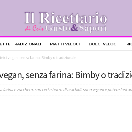
CETTE TRADIZIONALI
PIATTI VELOCI
DOLCI VELOCI
RI
teici vegan, senza farina: Bimby o tradizionale
 vegan, senza farina: Bimby o tradiz
a farina e zucchero, con ceci e burro di arachidi: sono vegani e potete farli 