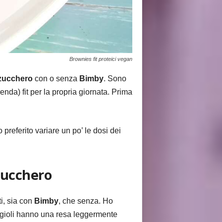
Brownies fit proteici vegan
 zucchero
con o senza
Bimby
. Sono
enda) fit per la propria giornata. Prima
 preferito variare un po’ le dosi dei
zucchero
i, sia con
Bimby
, che senza. Ho
i fagioli hanno una resa leggermente