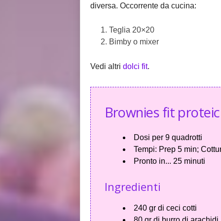
diversa. Occorrente da cucina:
Teglia 20×20
Bimby o mixer
Vedi altri
dolci fit
.
Brownies fit proteic
Dosi per
9 quadrotti
Tempi:
Prep 5 min; Cottu
Pronto in...
25 minuti
Ingredienti
240 gr di ceci cotti
80 gr di burro di arachidi