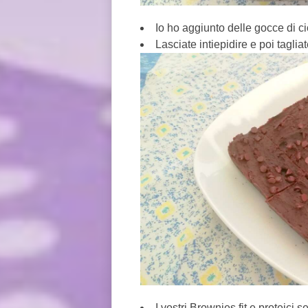
Io ho aggiunto delle gocce di ci
Lasciate intiepidire e poi tagliat
I vostri Brownies fit e proteici 