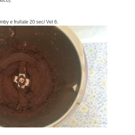
tico).
imby e frullate 20 sec/ Vel 6.