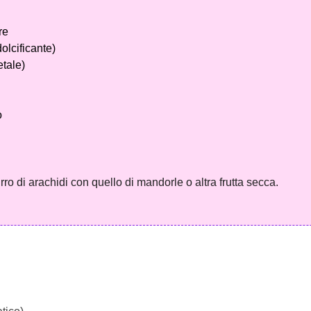
re
dolcificante)
etale)
o
ro di arachidi con quello di mandorle o altra frutta secca.