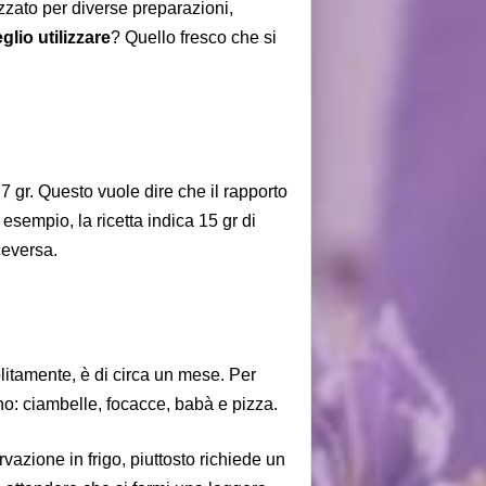
zzato per diverse preparazioni,
eglio utilizzare
? Quello fresco che si
7 g
r
. Questo vuole dire che il rapporto
d esempio, la ricetta indica 15 gr di
ceversa.
olitamente, è di circa un mese. Per
orno: ciambelle, focacce, babà e pizza.
azione in frigo, piuttosto richiede
un