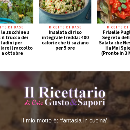
TTE DI BASE
RICETTE DI BASE
RICETTE DI
 le zucchine a
Insalata di riso
Friselle Pugli
: il trucco dei
integrale fredda: 400
Segreto del
tadini per
calorie che ti saziano
Salata che Ne
are il raccolto
per 5 ore
Ha Mai Spi
o a ottobre
(Pronte in 3 
Il mio motto è: ‘fantasia in cucina’.