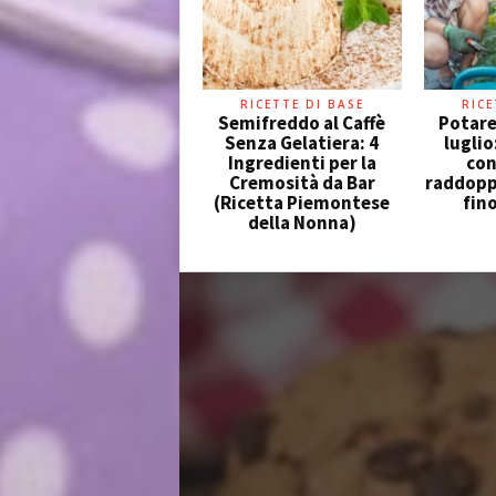
RICETTE DI BASE
RICE
Semifreddo al Caffè
Potare
Senza Gelatiera: 4
luglio
Ingredienti per la
con
Cremosità da Bar
raddoppi
(Ricetta Piemontese
fin
della Nonna)