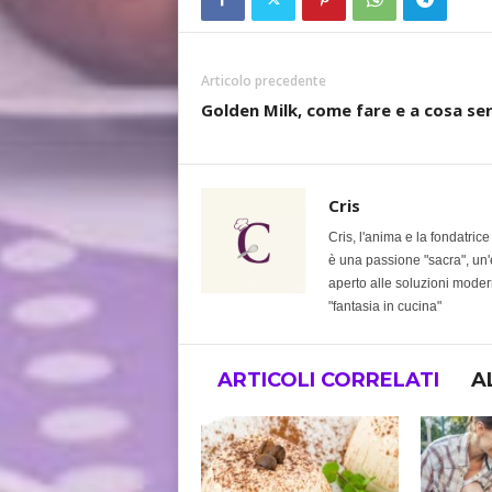
Articolo precedente
Golden Milk, come fare e a cosa serv
Cris
Cris, l'anima e la fondatric
è una passione "sacra", un'e
aperto alle soluzioni modern
"fantasia in cucina"
ARTICOLI CORRELATI
A