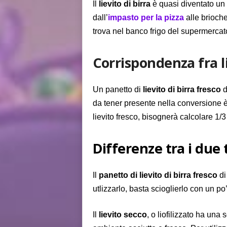
Il
l
ievito di birra
è quasi diventato un 
dall’
impasto per la pizza
alle brioche
trova nel banco frigo del supermercato
Corrispondenza fra li
U
n panetto di
lievito
di
birra
fresco
d
da tener presente nella conversione 
lievito fresco, bisognerà calcolare 1/3
Differenze tra i due ti
Il
panetto di lievito di birra fresco
di
utlizzarlo, basta scioglierlo con un po
Il
lievito
secco
, o
liofilizzato ha una
s