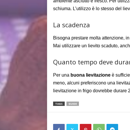
ambiente asciutto e fresco. Per utiliz
schiuma.
L’utilizzo è lo stesso del liev
La scadenza
Bisogna prestare molta attenzione, in en
Mai utilizzare un lievito scaduto, an
Quanto tempo deve durare
Per una
buona lievitazione
è suffici
meno, alcuni preferiscono una lievitazi
lievitazione in frigo dovrebbe durare 2
TAGS
GUIDE