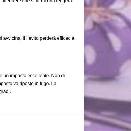
 attendere che
si formi una
leggera
avvicina, il lievito perderà efficacia.
re un impasto eccellente. Non di
pasto va riposto in frigo. La
gradi.