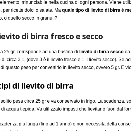
elemento irrinunciabile nella cucina di ogni persona. Viene utili
, per ricette dolci o salate. Ma
quale tipo di lievito di birra è m
, o quello secco in granuli?
evito di birra fresco e secco
a 25 gr, corrisponde a
d una
bustina di
lievito
di
birra
secco
da 
è
di circa
3:1,
(dove 3 è il lievito fresco e 1 il lievito secco). Se a
 di questo peso per convertirlo in lievito secco, ovvero 5 gr. E vi
pi di lievito di birra
 solito pesa circa 25 gr e va conservato in frigo. La scadenza, s
’ di acqua tiepida. Va utilizzato impasti che lievitano fuori dal f
cadenza più lunga (fino ad 1 anno) e non necessita della conserv