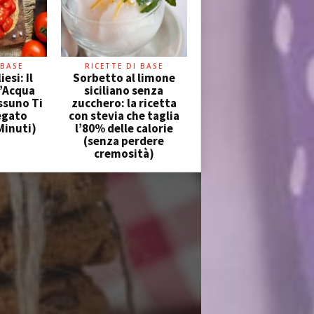
 BASE
RICETTE DI BASE
esi: Il
Sorbetto al limone
l’Acqua
siciliano senza
ssuno Ti
zucchero: la ricetta
egato
con stevia che taglia
Minuti)
l’80% delle calorie
(senza perdere
cremosità)