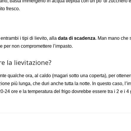
zarlo, basta immergerlo in acqua tiepida con
un po’ di
zucchero e
ito fresco.
trambi i tipi di lievito, alla
data di scadenza
. Man mano che si 
che per non compromettere l’impasto.
 la lievitazione?
ente qualche ora, al caldo (magari sotto una coperta), per ottene
one più lunga, che duri anche tutta la notte. In questo caso, l’im
0-24 ore e la temperatura del frigo dovrebbe essere tra i 2 e i 4 