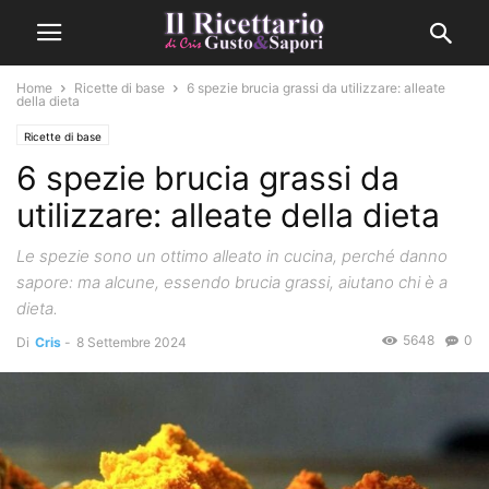
Home
Ricette di base
6 spezie brucia grassi da utilizzare: alleate
della dieta
Ricette di base
6 spezie brucia grassi da
utilizzare: alleate della dieta
Le spezie sono un ottimo alleato in cucina, perché danno
sapore: ma alcune, essendo brucia grassi, aiutano chi è a
dieta.
5648
0
Di
Cris
-
8 Settembre 2024