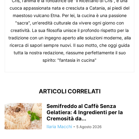
Cris, l'anima e la fondatrice de "il Ricettario di Cris", è una
cuoca appassionata nata e cresciuta a Catania, ai piedi del
maestoso vulcano Etna. Per lei, la cucina è una passione
"sacra", un'eredità culturale da vivere ogni giorno con
creatività. La sua filosofia unisce il profondo rispetto per la
tradizione con un ingegno aperto alle soluzioni moderne, alla
ricerca di sapori sempre nuovi. Il suo motto, che oggi guida
tutta la nostra redazione, riassume perfettamente il suo
spirito: "fantasia in cucina"
ARTICOLI CORRELATI
Semifreddo al Caffè Senza
Gelatiera: 4 Ingredienti per la
Cremosità da...
Ilaria Macchi
-
5 Agosto 2026