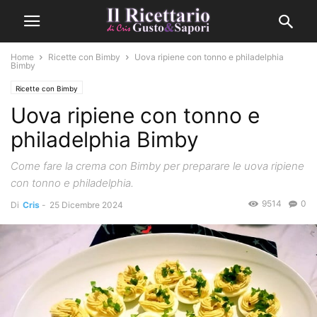
Home
Ricette con Bimby
Uova ripiene con tonno e philadelphia
Bimby
Ricette con Bimby
Uova ripiene con tonno e
philadelphia Bimby
Come fare la crema con Bimby per preparare le uova ripiene
con tonno e philadelphia.
9514
0
Di
Cris
-
25 Dicembre 2024