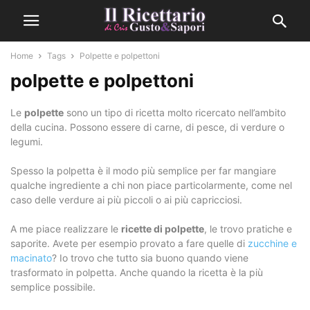
Home
Tags
Polpette e polpettoni
polpette e polpettoni
Le
polpette
sono un tipo di ricetta molto ricercato nell’ambito
della cucina. Possono essere di carne, di pesce, di verdure o
legumi.
Spesso la polpetta è il modo più semplice per far mangiare
qualche ingrediente a chi non piace particolarmente, come nel
caso delle verdure ai più piccoli o ai più capricciosi.
A me piace realizzare le
ricette di polpette
, le trovo pratiche e
saporite. Avete per esempio provato a fare quelle di
zucchine e
macinato
? Io trovo che tutto sia buono quando viene
trasformato in polpetta. Anche quando la ricetta è la più
semplice possibile.