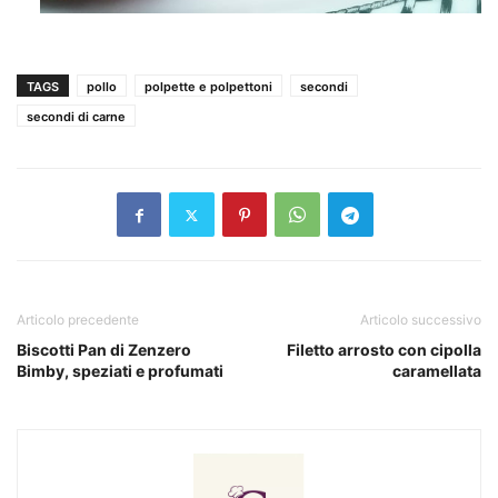
TAGS
pollo
polpette e polpettoni
secondi
secondi di carne
Articolo precedente
Articolo successivo
Biscotti Pan di Zenzero
Filetto arrosto con cipolla
Bimby, speziati e profumati
caramellata