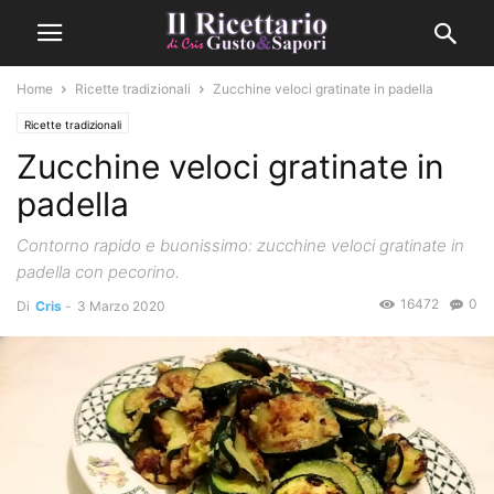
Home
Ricette tradizionali
Zucchine veloci gratinate in padella
Ricette tradizionali
Zucchine veloci gratinate in
padella
Contorno rapido e buonissimo: zucchine veloci gratinate in
padella con pecorino.
16472
0
Di
Cris
-
3 Marzo 2020