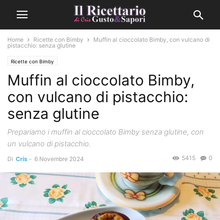
Home
Ricette con Bimby
Muffin al cioccolato Bimby, con vulcano di
pistacchio: senza glutine
Ricette con Bimby
Muffin al cioccolato Bimby,
con vulcano di pistacchio:
senza glutine
Prepariamo i muffin al cioccolato Bimby senza glutine, con
un vulcano di pistacchio.
5415
0
Di
Cris
-
6 Novembre 2024