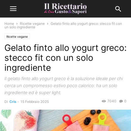
Home
Ricette vegane
Gelato finto allo yogurt greco: stecco fit con
un solo ingrediente
Ricette vegane
Gelato finto allo yogurt greco:
stecco fit con un solo
ingrediente
Il gelato finto allo yogurt greco è la soluzione ideale per chi
cerca un compromesso estivo poco calorico: ha un solo
ingrediente ed è super light.
7040
0
Di
Cris
-
15 Febbraio 2025