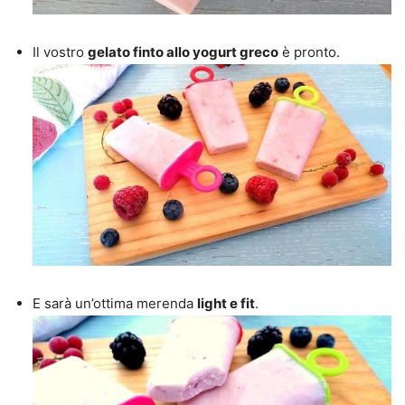
Il vostro
gelato finto allo yogurt greco
è pronto.
E sarà un’ottima merenda
light e fit
.