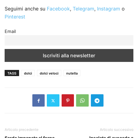
Seguimi anche su
Facebook
,
Telegram
,
Instagram
o
Pinterest
Email
TAGS
dolci
dolci veloci
nutella
Articolo precedente
Articolo successivo
Sarde impanate al forno
Insalata di avocado e