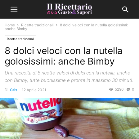
Home
Ricette tradizionali
8 dolci veloci con la nutella golosissimi:
anche Bimby
Ricette tradizionali
8 dolci veloci con la nutella
golosissimi: anche Bimby
Una raccolta di 8 ricette veloci di dolci con la nutella, anche
con Bimby, tutte buonissime e pronte in massimo 30 minuti.
5296
0
Di
Cris
-
12 Aprile 2021