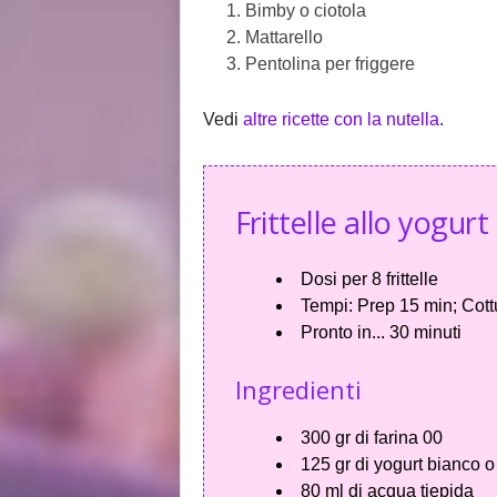
Bimby o ciotola
Mattarello
Pentolina per friggere
Vedi
altre ricette con la nutella
.
Frittelle allo yogurt
Dosi per
8 frittelle
Tempi:
Prep 15 min; Cott
Pronto in...
30 minuti
Ingredienti
300 gr di farina 00
125 gr di yogurt bianco o 
80 ml di acqua tiepida