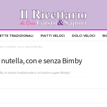
CETTE TRADIZIONALI
PIATTI VELOCI
DOLCI VELOCI
RI
gurt e nutella, con e senza Bimby
 e nutella, con e senza Bimby
ella, in modo tradizionale o col vostro super Bimby!