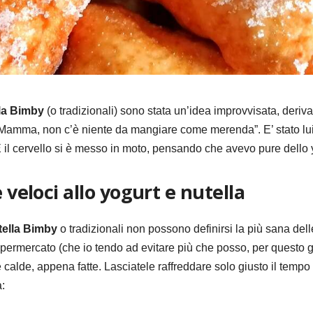
lla Bimby
(o tradizionali) sono stata un’idea improvvisata, deriv
“Mamma, non c’è niente da mangiare come merenda”. E’ stato lui
?” E il cervello si è messo in moto, pensando che avevo pure dello 
 veloci allo yogurt e nutella
utella Bimby
o tradizionali non possono definirsi la più sana del
ermercato (che io tendo ad evitare più che posso, per questo gli 
lde, appena fatte. Lasciatele raffreddare solo giusto il tempo d
: