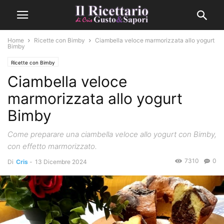
Home
Ricette con Bimby
Ciambella veloce marmorizzata allo yogurt
Bimby
Ricette con Bimby
Ciambella veloce
marmorizzata allo yogurt
Bimby
Come preparare una ciambella veloce allo yogurt con Bimby,
con effetto marmorizzato.
7310
0
Di
Cris
-
13 Dicembre 2024