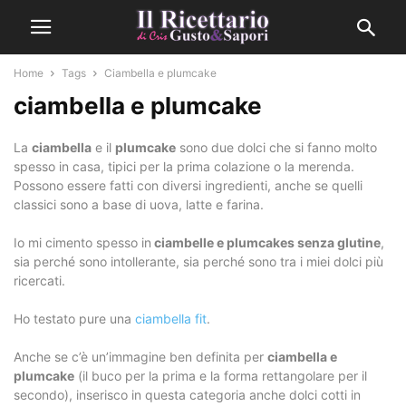
Home
Tags
Ciambella e plumcake
ciambella e plumcake
La
ciambella
e il
plumcake
sono due dolci che si fanno molto
spesso in casa, tipici per la prima colazione o la merenda.
Possono essere fatti con diversi ingredienti, anche se quelli
classici sono a base di uova, latte e farina.
Io mi cimento spesso in
ciambelle e plumcakes senza glutine
,
sia perché sono intollerante, sia perché sono tra i miei dolci più
ricercati.
Ho testato pure una
ciambella fit
.
Anche se c’è un’immagine ben definita per
ciambella e
plumcake
(il buco per la prima e la forma rettangolare per il
secondo), inserisco in questa categoria anche dolci cotti in