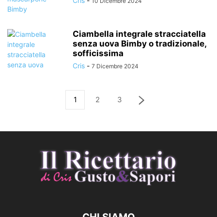
Cris
-
10 Dicembre 2024
Ciambella integrale stracciatella
senza uova Bimby o tradizionale,
sofficissima
Cris
-
7 Dicembre 2024
1
2
3