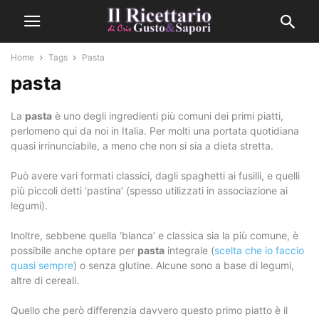
Home
Tags
Pasta
pasta
La
pasta
è uno degli ingredienti più comuni dei primi piatti,
perlomeno qui da noi in Italia. Per molti una portata quotidiana
quasi irrinunciabile, a meno che non si sia a dieta stretta.
Può avere vari formati classici, dagli spaghetti ai fusilli, e quelli
più piccoli detti ‘pastina’ (spesso utilizzati in associazione ai
legumi).
Inoltre, sebbene quella ‘bianca’ e classica sia la più comune, è
possibile anche optare per
pasta
integrale (
scelta che io faccio
quasi sempre
) o senza glutine. Alcune sono a base di legumi,
altre di cereali.
Quello che però differenzia davvero questo primo piatto è il