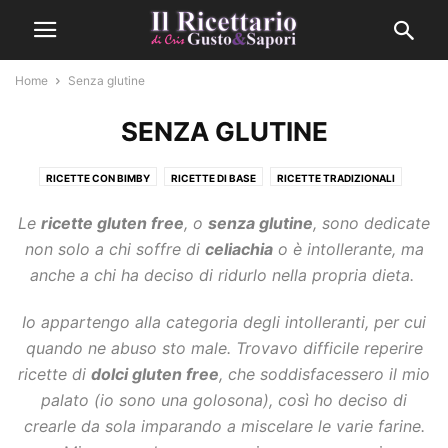
Home
Senza glutine
SENZA GLUTINE
RICETTE CON BIMBY
RICETTE DI BASE
RICETTE TRADIZIONALI
RICETTE VEGANE
RUBRICA DI CRIS
SENZA GLUTINE
Le
ricette gluten free
, o
senza glutine
, sono dedicate
SENZA LATTOSIO
non solo a chi soffre di
celiachia
o è intollerante, ma
anche a chi ha deciso di ridurlo nella propria dieta.
Io appartengo alla categoria degli intolleranti, per cui
quando ne abuso sto male. Trovavo difficile reperire
ricette di
dolci gluten free
, che soddisfacessero il mio
palato (io sono una golosona), così ho deciso di
crearle da sola imparando a miscelare le varie farine.