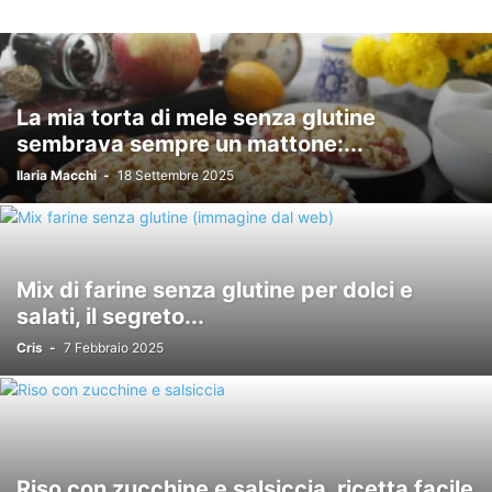
La mia torta di mele senza glutine
sembrava sempre un mattone:...
Ilaria Macchi
-
18 Settembre 2025
Mix di farine senza glutine per dolci e
salati, il segreto...
Cris
-
7 Febbraio 2025
Riso con zucchine e salsiccia, ricetta facile