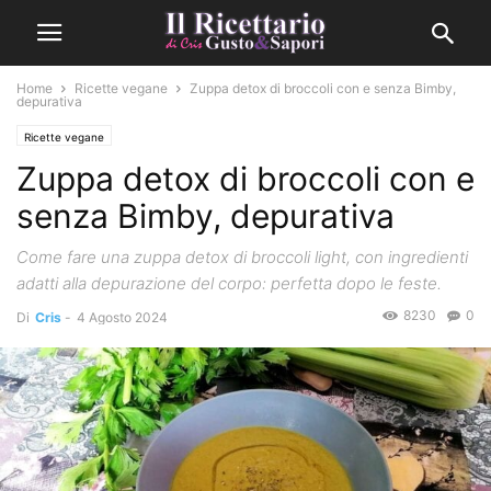
Home
Ricette vegane
Zuppa detox di broccoli con e senza Bimby,
depurativa
Ricette vegane
Zuppa detox di broccoli con e
senza Bimby, depurativa
Come fare una zuppa detox di broccoli light, con ingredienti
adatti alla depurazione del corpo: perfetta dopo le feste.
8230
0
Di
Cris
-
4 Agosto 2024