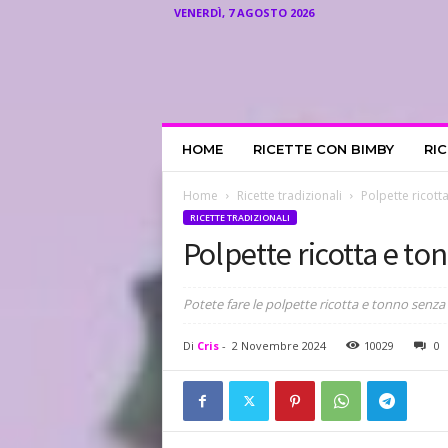
VENERDÌ, 7 AGOSTO 2026
I
HOME
RICETTE CON BIMBY
RI
l
R
i
Home
Ricette tradizionali
Polpette ricott
c
RICETTE TRADIZIONALI
e
Polpette ricotta e to
t
t
a
Potete fare le polpette ricotta e tonno senza 
r
i
Di
Cris
-
2 Novembre 2024
10029
0
o
d
i
C
r