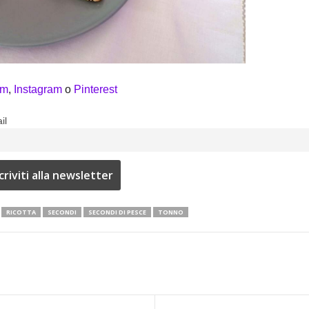
am
,
Instagram
o
Pinterest
il
RICOTTA
SECONDI
SECONDI DI PESCE
TONNO