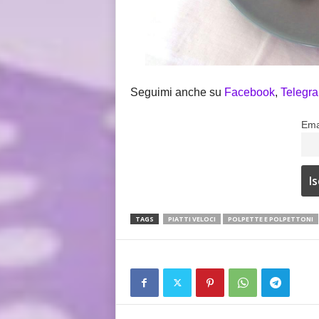
Seguimi anche su
Facebook
,
Telegr
Ema
TAGS
PIATTI VELOCI
POLPETTE E POLPETTONI