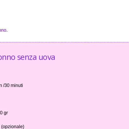
nno
.
tonno senza uova
 /30 minuti
0 gr
o (opzionale)