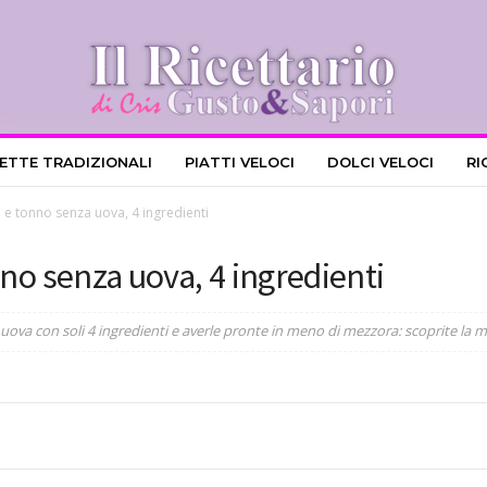
CETTE TRADIZIONALI
PIATTI VELOCI
DOLCI VELOCI
RI
a e tonno senza uova, 4 ingredienti
nno senza uova, 4 ingredienti
uova con soli 4 ingredienti e averle pronte in meno di mezzora: scoprite la mi