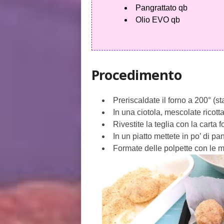
Pangrattato qb
Olio EVO qb
Procedimento
Preriscaldate il forno a 200° (sta
In una ciotola, mescolate ricott
Rivestite la teglia con la carta f
In un piatto mettete in po’ di p
Formate delle polpette con le m