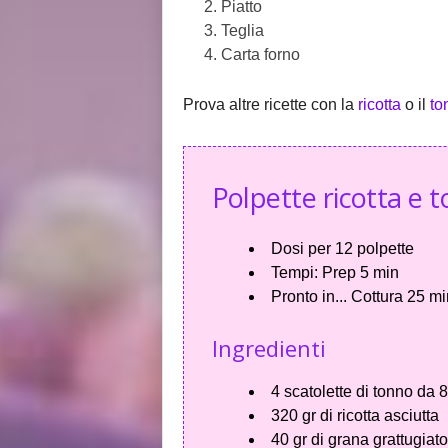
Piatto
Teglia
Carta forno
Prova altre ricette con la
ricotta
o il
to
Polpette ricotta e 
Dosi per
12 polpette
Tempi:
Prep 5 min
Pronto in...
Cottura 25 min
Ingredienti
4 scatolette di tonno da 8
320 gr di ricotta asciutta
40 gr di grana grattugiat