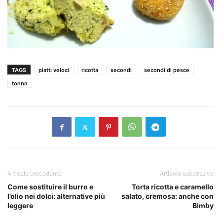
TAGS
piatti veloci
ricotta
secondi
secondi di pesce
tonno
Articolo precedente
Articolo successivo
Come sostituire il burro e
Torta ricotta e caramello
l’olio nei dolci: alternative più
salato, cremosa: anche con
leggere
Bimby