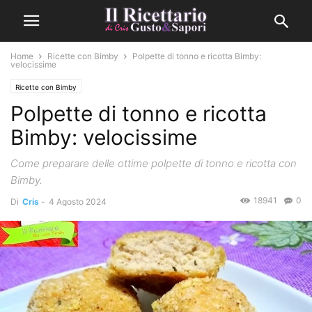
Home
Ricette con Bimby
Polpette di tonno e ricotta Bimby:
velocissime
Ricette con Bimby
Polpette di tonno e ricotta
Bimby: velocissime
Come preparare delle ottime polpette di tonno e ricotta con
Bimby.
18941
0
Di
Cris
-
4 Agosto 2024