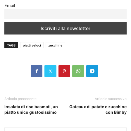
Email
TAGS
piatti veloci
zucchine
Articolo precedente
Articolo successivo
Insalata di riso basmati, un
Gateaux di patate e zucchine
piatto unico gustosissimo
con Bimby