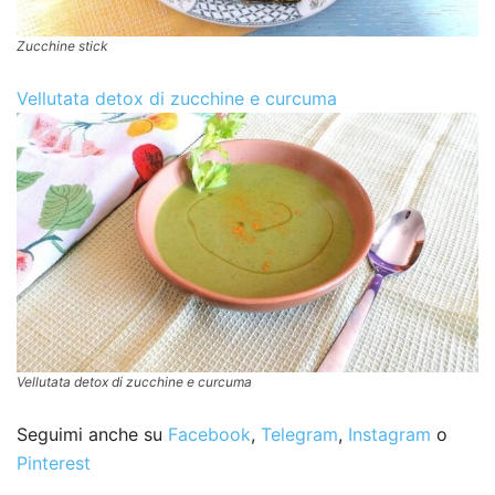
Zucchine stick
Vellutata detox di zucchine e curcuma
Vellutata detox di zucchine e curcuma
Seguimi anche su
Facebook
,
Telegram
,
Instagram
o
Pinterest