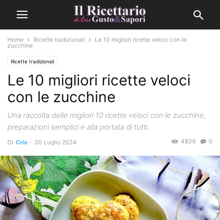
Home
Ricette tradizionali
Le 10 migliori ricette veloci con le
zucchine
Ricette tradizionali
Le 10 migliori ricette veloci
con le zucchine
Una raccolta delle migliori 10 ricette veloci con le zucchine,
preparazioni semplici e alla portata di tutti.
4839
0
Di
Cris
-
30 Luglio 2024