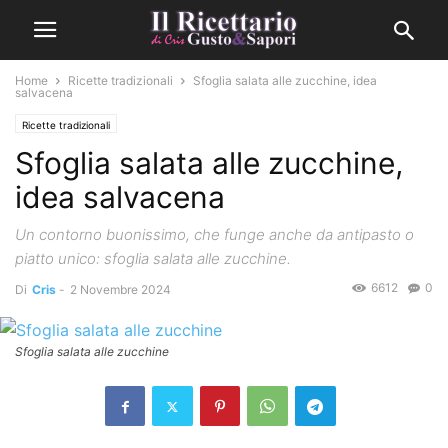
Home
Ricette tradizionali
Sfoglia salata alle zucchine, idea
salvacena
Ricette tradizionali
Sfoglia salata alle zucchine,
idea salvacena
Un contorno buonissimo, che funge anche da antipasto o
piatto unico: sfoglia salata alle zucchine.
6612
0
Di
Cris
-
2 Novembre 2024
Sfoglia salata alle zucchine