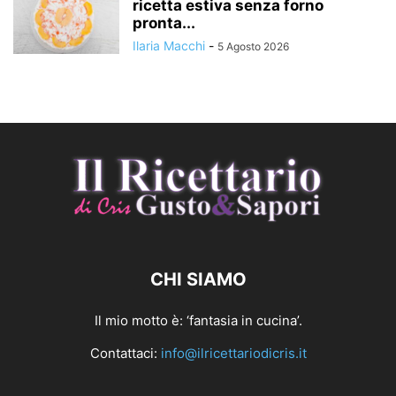
ricetta estiva senza forno
pronta...
Ilaria Macchi
-
5 Agosto 2026
CHI SIAMO
Il mio motto è: ‘fantasia in cucina’.
Contattaci:
info@ilricettariodicris.it