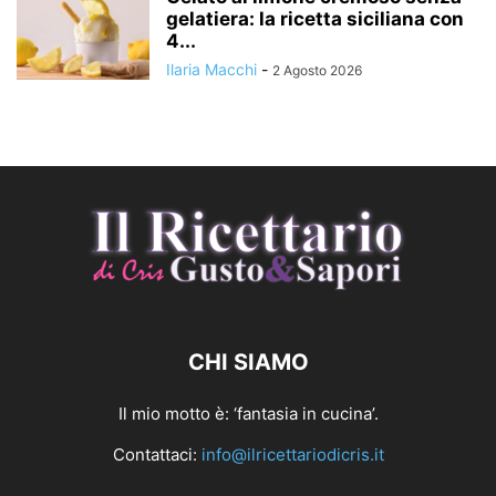
gelatiera: la ricetta siciliana con
4...
Ilaria Macchi
-
2 Agosto 2026
CHI SIAMO
Il mio motto è: ‘fantasia in cucina’.
Contattaci:
info@ilricettariodicris.it