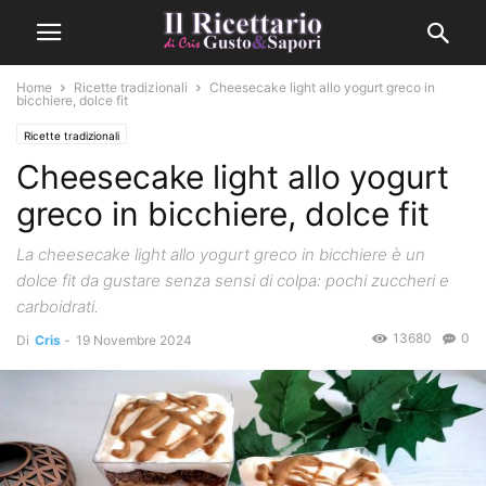
Home
Ricette tradizionali
Cheesecake light allo yogurt greco in
bicchiere, dolce fit
Ricette tradizionali
Cheesecake light allo yogurt
greco in bicchiere, dolce fit
La cheesecake light allo yogurt greco in bicchiere è un
dolce fit da gustare senza sensi di colpa: pochi zuccheri e
carboidrati.
13680
0
Di
Cris
-
19 Novembre 2024