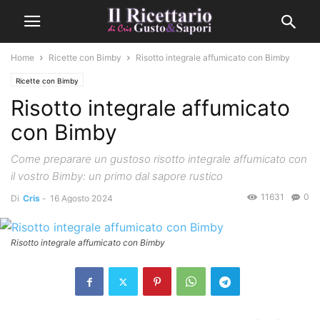
Home
Ricette con Bimby
Risotto integrale affumicato con Bimby
Ricette con Bimby
Risotto integrale affumicato
con Bimby
Come preparare un gustoso risotto integrale affumicato con
il vostro Bimby: un primo dal sapore rustico
11631
0
Di
Cris
-
16 Agosto 2024
Risotto integrale affumicato con Bimby