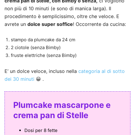
crema pan di Stelle, con Bimby o senza,
ci vogliono
non più di 10 minuti (e sono di manica larga). Il
procedimento è semplicissimo, oltre che veloce. E
avrete un
dolce super soffice
! Occorrente da cucina:
stampo da plumcake da 24 cm
2 ciotole (senza Bimby)
fruste elettriche (senza Bimby)
E’ un dolce veloce, incluso nella
categoria al di sotto
dei 30 minuti
😀 .
Plumcake mascarpone e
crema pan di Stelle
Dosi per
8 fette