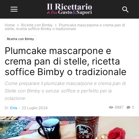
Home
Ricette con Bimby
Plumcake mascarpone e crema pan di
stelle, ricetta soffice Bimby o tradizionale
Ricette con Bimby
Plumcake mascarpone e
crema pan di stelle, ricetta
soffice Bimby o tradizionale
Come preparare il plumcake mascarpone e crema pan di
Stelle con Bimby o senza: soffice e perfetto per la
colazione.
6887
0
Di
Cris
-
22 Luglio 2024