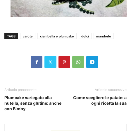
TAGS
carote
ciambella e plumcake
dolci
mandorle
Articolo precedente
Articolo successivo
Plumcake variegato alla
Come scegliere le patate: a
nutella, senza glutine: anche
ogni ricetta la sua
con Bimby