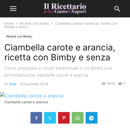
Home
Ricette con Bimby
Ciambella carote e arancia, ricetta con
Bimby e senza
Ricette con Bimby
Ciambella carote e arancia,
ricetta con Bimby e senza
Come preparare in modo tradizionale o col Bimby una
profumatissima ciambella carote e arancia.
9062
0
Di
Cris
-
6 Dicembre 2024
Ciambella carote e arancia