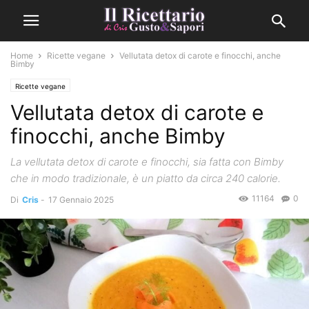
Home
Ricette vegane
Vellutata detox di carote e finocchi, anche
Bimby
Ricette vegane
Vellutata detox di carote e
finocchi, anche Bimby
La vellutata detox di carote e finocchi, sia fatta con Bimby
che in modo tradizionale, è un piatto da circa 240 calorie.
11164
0
Di
Cris
-
17 Gennaio 2025