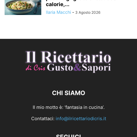
calorie,...
Ilaria Macchi
-
3 Agosto 2026
CHI SIAMO
Il mio motto è: ‘fantasia in cucina’.
Contattaci:
info@ilricettariodicris.it
SEGUICI