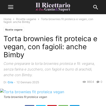
Home
Ricette vegane
Torta brownies fit proteica e vegan, con
fagioli: anche Bimby
Ricette vegane
Torta brownies fit proteica e
vegan, con fagioli: anche
Bimby
Come preparare la torta brownies proteica e fit: vegana,
senza farina e zucchero, con fagioli e burro di arachidi,
anche con Bimby.
8604
0
Di
Cris
-
12 Gennaio 2025
Torta brownies fit proteica vegan