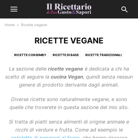
Home
Ricette vegane
RICETTE VEGANE
RICETTE CON BIMBY
RICETTE DI BASE
RICETTE TRADIZIONALI
RICETTE VEGANE
RUBRICA DI CRIS
SENZA GLUTINE
La sezione delle
ricette vegane
è dedicata a chi ha
SENZA LATTOSIO
scelto di seguire la
cucina Vegan
, quindi senza nessun
genere di prodotto derivante dagli animali.
Diverse ricette sono naturalmente vegane, e sono
quelle che troverete in questa sezione del mio sito.
Si tratta di piatti senza alimenti di origine animale e
ricchi di verdure e frutta. Come ad esempio le
cotolette di peperoni al forno
, che hanno riscosso