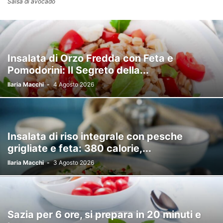
Salsa di avocado
Insalata di Orzo Fredda con Feta e
Pomodorini: Il Segreto della...
Ilaria Macchi
-
4 Agosto 2026
Insalata di riso integrale con pesche
grigliate e feta: 380 calorie,...
Ilaria Macchi
-
3 Agosto 2026
Sazia per 6 ore, si prepara in 20 minuti e