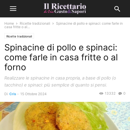
Home
Ricette tradizionali
Spinacine di pollo e spinaci: come farle in
casa fritte o al...
Ricette tradizionali
Spinacine di pollo e spinaci:
come farle in casa fritte o al
forno
Realizzare le spinacine in casa propria, a base di pollo (o
tacchino) e spinaci: più semplice di quanto si pensi.
13332
0
Di
Cris
-
15 Ottobre 2024