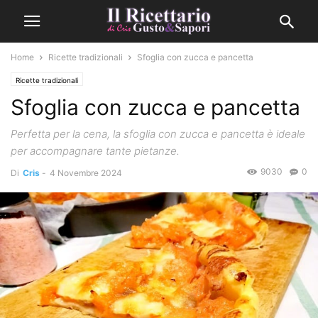
Home
Ricette tradizionali
Sfoglia con zucca e pancetta
Ricette tradizionali
Sfoglia con zucca e pancetta
Perfetta per la cena, la sfoglia con zucca e pancetta è ideale
per accompagnare tante pietanze.
9030
0
Di
Cris
-
4 Novembre 2024