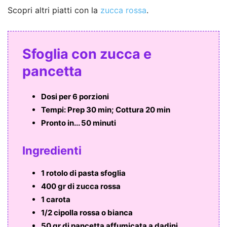
Scopri altri piatti con la
zucca rossa
.
Sfoglia con zucca e
pancetta
Dosi per
6 porzioni
Tempi:
Prep 30 min; Cottura 20 min
Pronto in...
50 minuti
Ingredienti
1 rotolo di pasta sfoglia
400 gr di zucca rossa
1 carota
1/2 cipolla rossa o bianca
50 gr di pancetta affumicata a dadini