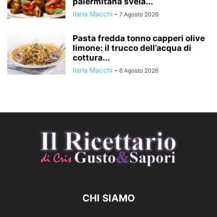
palermitana svela...
Ilaria Macchi
-
7 Agosto 2026
Pasta fredda tonno capperi olive
limone: il trucco dell’acqua di
cottura...
Ilaria Macchi
-
6 Agosto 2026
CHI SIAMO