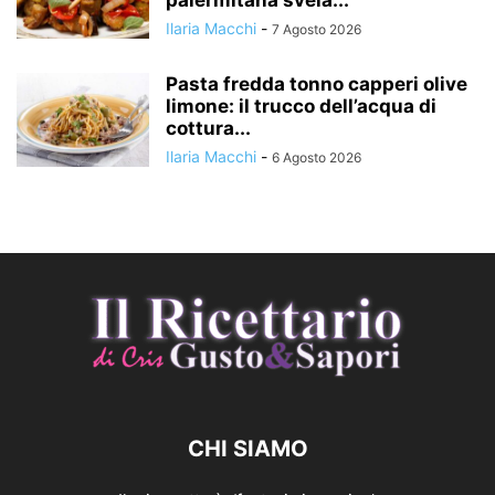
Ilaria Macchi
-
7 Agosto 2026
Pasta fredda tonno capperi olive
limone: il trucco dell’acqua di
cottura...
Ilaria Macchi
-
6 Agosto 2026
CHI SIAMO