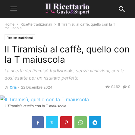
Home
Ricette tradizionali
Il Tiramisù al caffè, quello con la T
maiuscola
Ricette tradizionali
Il Tiramisù al caffè, quello con
la T maiuscola
La ricetta del tiramisù tradizionale, senza variazioni, con le
dosi esatte per un risultato perfetto.
9462
0
Di
Cris
-
22 Dicembre 2024
Il Tiramisù, quello con la T maiuscola