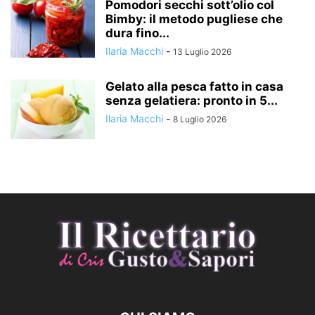
Pomodori secchi sott’olio col
Bimby: il metodo pugliese che
dura fino...
Ilaria Macchi
-
13 Luglio 2026
Gelato alla pesca fatto in casa
senza gelatiera: pronto in 5...
Ilaria Macchi
-
8 Luglio 2026