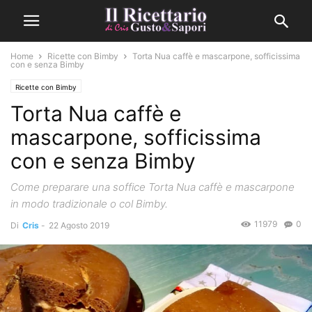
Home
Ricette con Bimby
Torta Nua caffè e mascarpone, sofficissima
con e senza Bimby
Ricette con Bimby
Torta Nua caffè e
mascarpone, sofficissima
con e senza Bimby
Come preparare una soffice Torta Nua caffè e mascarpone
in modo tradizionale o col Bimby.
11979
0
Di
Cris
-
22 Agosto 2019