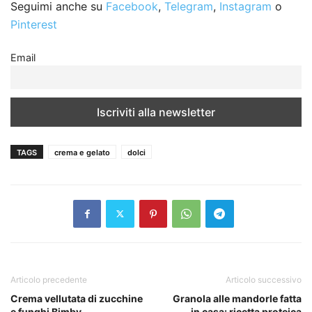
Seguimi anche su
Facebook
,
Telegram
,
Instagram
o
Pinterest
Email
TAGS
crema e gelato
dolci
Articolo precedente
Articolo successivo
Crema vellutata di zucchine
Granola alle mandorle fatta
e funghi Bimby
in casa: ricetta proteica