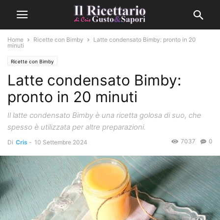
Home
Ricette con Bimby
Latte condensato Bimby: pronto in 20
minuti
Ricette con Bimby
Latte condensato Bimby:
pronto in 20 minuti
Il latte condensato Bimby è una ricetta golosa di suo, che
spesso è utilizzata per altre preparazioni.
7037
0
Di
Cris
-
10 Settembre 2024