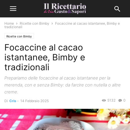
Home
Ricette con Bimby
Focaccine al cacao istantanee, Bimby e
tradizionali
Ricette con Bimby
Focaccine al cacao
istantanee, Bimby e
tradizionali
Prepariamo delle focaccine al cacao istantanee per la
merenda, con e senza Bimby: da farcire con nutella o altre
creme.
5132
0
Di
Cris
-
14 Febbraio 2025