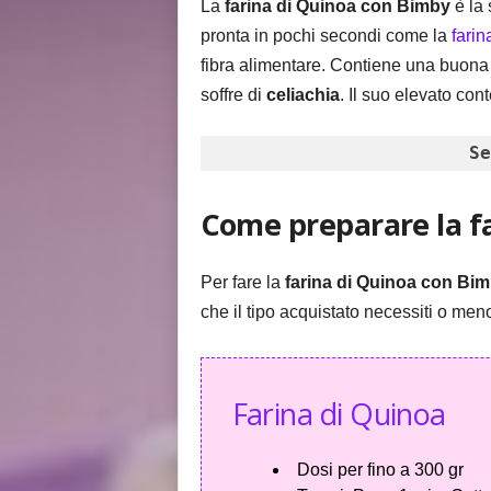
La
farina di Quinoa con Bimby
è la 
pronta in pochi secondi come la
farin
fibra alimentare. Contiene una buona 
soffre di
celiachia
. Il suo elevato con
Se
Come preparare la f
Per fare la
farina di Quinoa con Bi
che il tipo acquistato necessiti o men
Farina di Quinoa
Dosi per
fino a 300 gr