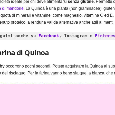
scleta ideale per chi deve alimentarsi
senza glutine
. Permette d
a di mandorle
. La Quinoa è una pianta (non graminacea), gluten f
quota di minerali e vitamine, come magnesio, vitamina C ed E. Pe
tenuto proteico la renduna valida alternativa anche agli alimenti 
guimi anche su 
Facebook
, Instagram
 o 
Pintere
arina di Quinoa
mby
occorrono pochi secondi. Potete acquistare la Quinoa al sup
o del risciaquo. Per la farina vanno bene sia quella bianca, che 