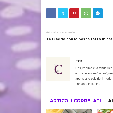
Articolo precedente
Tè freddo con la pesca fatto in cas
Cris
Cris, l'anima e la fondatric
è una passione "sacra", un'e
aperto alle soluzioni modern
"fantasia in cucina"
ARTICOLI CORRELATI
A