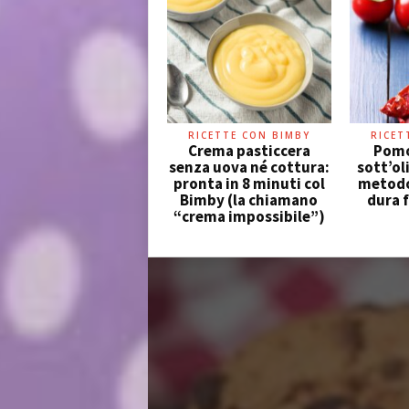
RICETTE CON BIMBY
RICET
Crema pasticcera
Pomo
senza uova né cottura:
sott’oli
pronta in 8 minuti col
metodo
Bimby (la chiamano
dura 
“crema impossibile”)