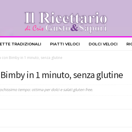
CETTE TRADIZIONALI
PIATTI VELOCI
DOLCI VELOCI
RI
 con Bimby in 1 minuto, senza glutine
 Bimby in 1 minuto, senza glutine
chissimo tempo: ottima per dolci e salati gluten free.