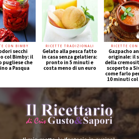
TE CON BIMBY
RICETTE TRADIZIONALI
RICETTE CON
dori secchi
Gelato alla pesca fatto
Gazpacho an
o col Bimby: il
in casa senza gelatiera:
originale: il
 pugliese che
pronto in 5 minuti e
della cremosi
fino a Pasqua
costa meno di un euro
scoperto a Siv
come farlo per
10 minuti co