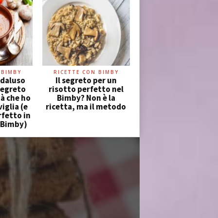
 BIMBY
RICETTE CON BIMBY
daluso
Il segreto per un
 segreto
risotto perfetto nel
tà che ho
Bimby? Non è la
iglia (e
ricetta, ma il metodo
fetto in
l Bimby)