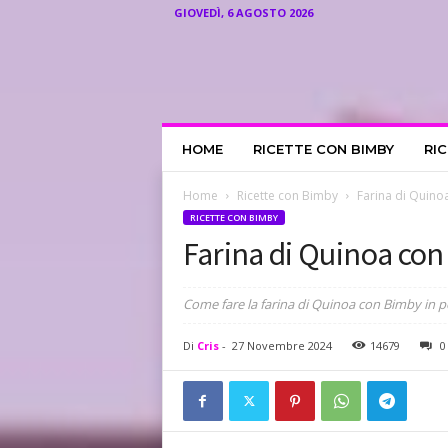
GIOVEDÌ, 6 AGOSTO 2026
I
HOME
RICETTE CON BIMBY
RI
l
R
i
Home
Ricette con Bimby
Farina di Quinoa
c
RICETTE CON BIMBY
e
Farina di Quinoa con
t
t
a
Come fare la farina di Quinoa con Bimby in po
r
i
Di
Cris
-
27 Novembre 2024
14679
0
o
d
i
C
r