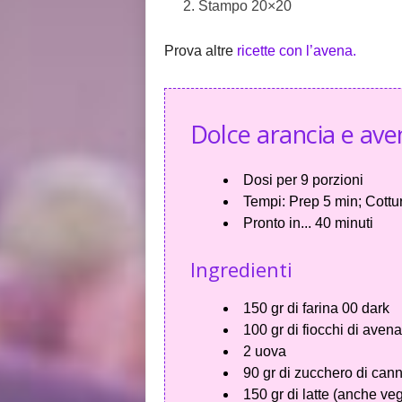
Stampo 20×20
Prova altre
ricette con l’avena.
Dolce arancia e ave
Dosi per
9 porzioni
Tempi:
Prep 5 min; Cottu
Pronto in...
40 minuti
Ingredienti
150 gr di farina 00 dark
100 gr di fiocchi di avena
2 uova
90 gr di zucchero di can
150 gr di latte (anche ve