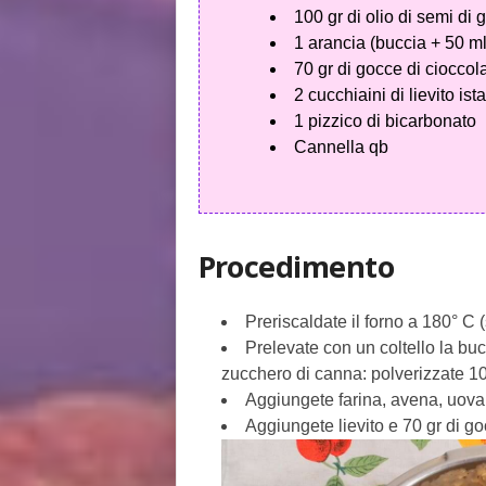
100 gr di olio di semi di 
1 arancia (buccia + 50 ml
70 gr di gocce di cioccol
2 cucchiaini di lievito is
1 pizzico di bicarbonato
Cannella qb
Procedimento
Preriscaldate il forno a 180° C (
Prelevate con un coltello la bu
zucchero di canna: polverizzate 10
Aggiungete farina, avena, uova, 
Aggiungete lievito e 70 gr di go