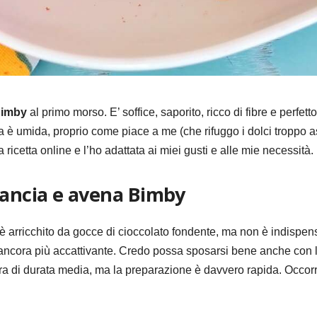
Bimby
al primo morso. E’ soffice, saporito, ricco di fibre e perfett
 umida, proprio come piace a me (che rifuggo i dolci troppo as
etta online e l’ho adattata ai miei gusti e alle mie necessità. 
rancia e avena Bimby
è arricchito da gocce di cioccolato fondente, ma non è indispe
ancora più accattivante. Credo possa sposarsi bene anche con l
ra di durata media, ma la preparazione è davvero rapida. Occor