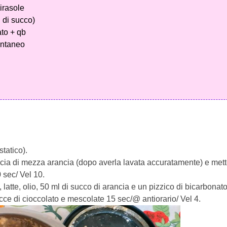
girasole
 di succo)
ato + qb
tantaneo
statico).
ccia di mezza arancia (dopo averla lavata accuratamente) e mett
 sec/ Vel 10.
latte, olio, 50 ml di succo di arancia e un pizzico di bicarbonato
cce di cioccolato e mescolate 15 sec/@ antiorario/ Vel 4.