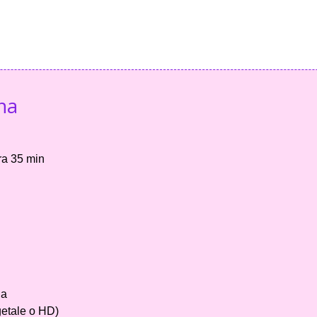
na
ra 35 min
na
getale o HD)