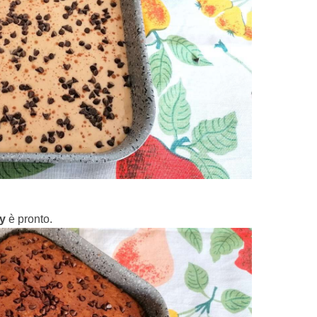
y
è pronto.