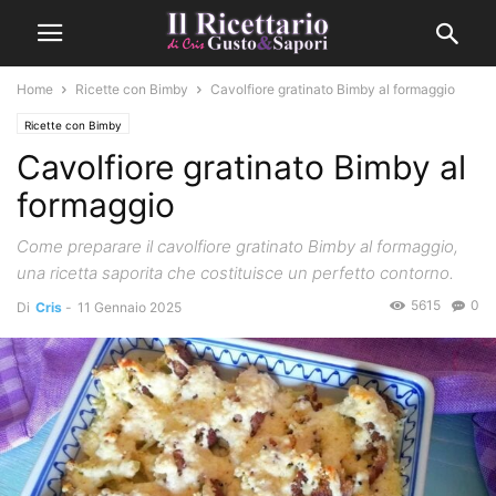
Home
Ricette con Bimby
Cavolfiore gratinato Bimby al formaggio
Ricette con Bimby
Cavolfiore gratinato Bimby al
formaggio
Come preparare il cavolfiore gratinato Bimby al formaggio,
una ricetta saporita che costituisce un perfetto contorno.
5615
0
Di
Cris
-
11 Gennaio 2025