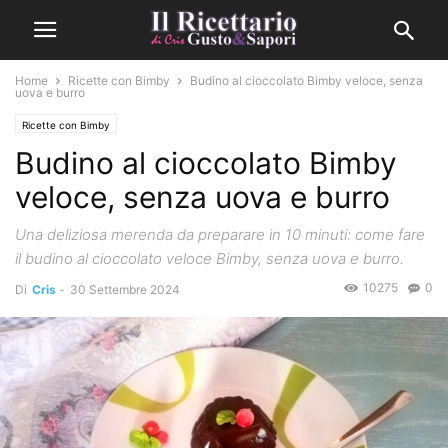
Home
Ricette con Bimby
Budino al cioccolato Bimby veloce, senza
uova e burro
Ricette con Bimby
Budino al cioccolato Bimby
veloce, senza uova e burro
Una deliziosa merenda da preparare in 10 minuti: come fare
il budino al cioccolato veloce Bimby, senza uova e burro.
10275
0
Di
Cris
-
30 Settembre 2024