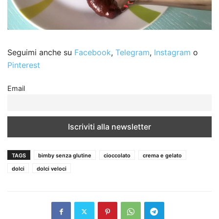
Seguimi anche su
Facebook
,
Telegram
,
Instagram
o
Pinterest
Email
TAGS
bimby senza glutine
cioccolato
crema e gelato
dolci
dolci veloci