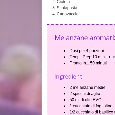
Ciotola
Scolapasta
Canovaccio
Melanzane aromatiz
Dosi per
4 porzioni
Tempi:
Prep 10 min + ripo
Pronto in...
50 minuti
Ingredienti
2 melanzane medie
2 spicchi di aglio
50 ml di olio EVO
1 cucchiaio di foglioline 
1/2 cucchiaio di basilico t