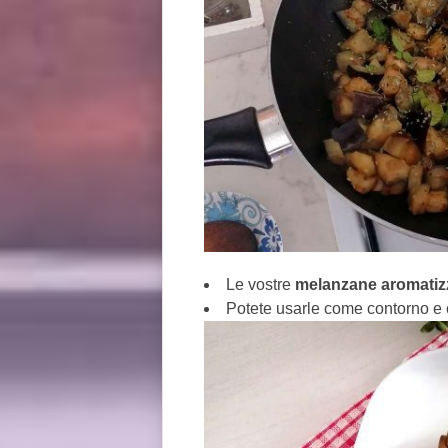
Le vostre
melanzane aromatizz
Potete usarle come contorno e 