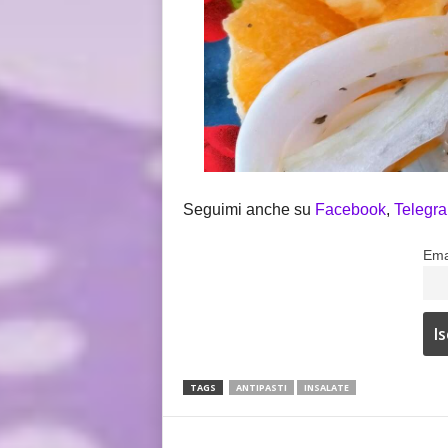
Seguimi anche su
Facebook
,
Telegr
Ema
TAGS
ANTIPASTI
INSALATE