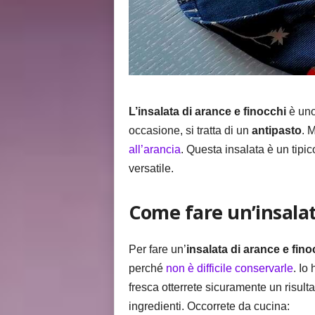
L’insalata di arance e finocchi
è uno 
occasione, si tratta di un
antipasto
. 
all’arancia
. Questa insalata è un tipi
versatile.
Come fare un’insalat
Per fare un’
insalata di arance e fino
perché
non è difficile conservarle
. Io
fresca otterrete sicuramente un risult
ingredienti. Occorrete da cucina: