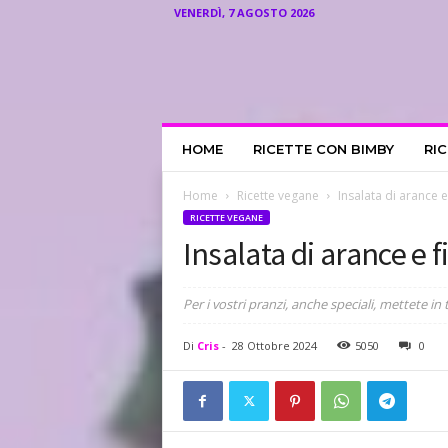
VENERDÌ, 7 AGOSTO 2026
I
HOME
RICETTE CON BIMBY
RI
l
R
i
Home
Ricette vegane
Insalata di arance e
c
RICETTE VEGANE
e
Insalata di arance e 
t
t
a
Per i vostri pranzi, anche speciali, mettete in 
r
i
Di
Cris
-
28 Ottobre 2024
5050
0
o
d
i
C
r