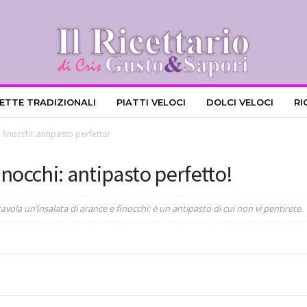
CETTE TRADIZIONALI
PIATTI VELOCI
DOLCI VELOCI
RI
 finocchi: antipasto perfetto!
finocchi: antipasto perfetto!
tavola un’insalata di arance e finocchi: è un antipasto di cui non vi pentirete.