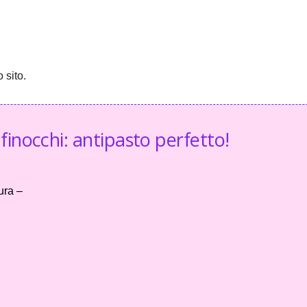
 sito.
 finocchi: antipasto perfetto!
ura –