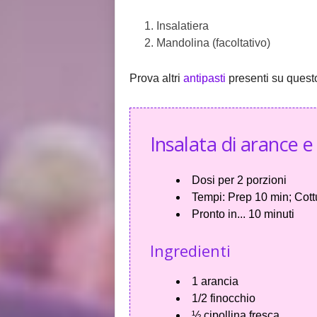
Insalatiera
Mandolina (facoltativo)
Prova altri
antipasti
presenti su questo
Insalata di arance e
Dosi per
2 porzioni
Tempi:
Prep 10 min; Cott
Pronto in...
10 minuti
Ingredienti
1 arancia
1/2 finocchio
½ cipollina fresca