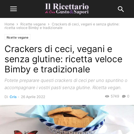
Home
Ricette vegane
Crackers di ceci, vegani e senza glutine:
ricetta veloce Bimby e tradizionale
Ricette vegane
Crackers di ceci, vegani e
senza glutine: ricetta veloce
Bimby e tradizionale
Potete preparare questi crackers di ceci per uno spuntino o
accompagnare i vostri pasti senza glutine. Ricetta vegan.
5749
0
Di
Cris
-
26 Aprile 2022