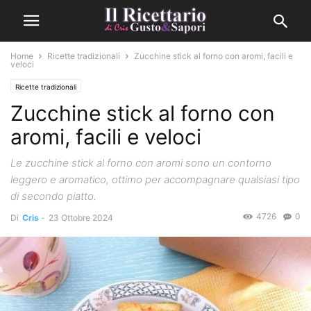
Home
Ricette tradizionali
Zucchine stick al forno con aromi, facili e
veloci
Ricette tradizionali
Zucchine stick al forno con
aromi, facili e veloci
Le zucchine stick al forno con aromi sono un contorno
leggero e aromatico, ottimo per accompagnare qualsiasi tipo
di secondo piatto.
4726
0
Di
Cris
-
23 Ottobre 2024